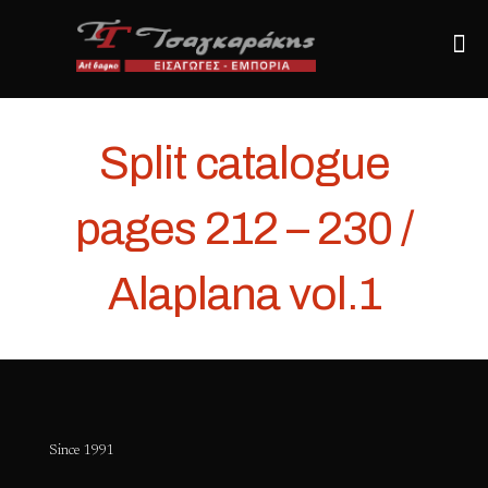
Split catalogue
pages 212 – 230 /
Alaplana vol.1
Since 1991